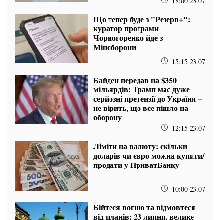
18:00 23.07
Що тепер буде з "Резерв+":
куратор програми
Чорногоренко йде з
Міноборони
15:15 23.07
Байден передав на $350
мільярдів: Трамп має дуже
серйозні претензії до України –
не вірить, що все пішло на
оборону
12:15 23.07
Ліміти на валюту: скільки
доларів чи євро можна купити/
продати у ПриватБанку
10:00 23.07
Бійтеся вогню та відмовтеся
від планів: 23 липня, велике