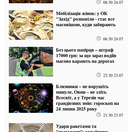
08:30 24.07
Мобілізація жінок: у ОК
"Захід" розповіли - стає все
масовішою, куди забирають
06:30 24.07
Без цього папірця – штраф
17000 грн: за що зараз водіїв
масово карають на дорогах
22:30 23.07
Близнюки – не ворушіть
минуле, Овни – не зліть
Всесвіт, а у Терезів час
грандіозних змін: гороскоп на
24 липня 2025 року
21:30 23.07
Удари ракетами та
"шахедами": українцям